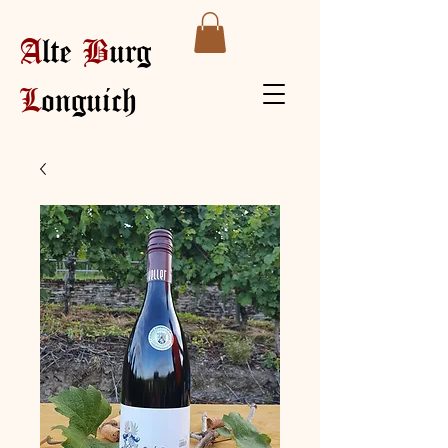
A
lte
B
urg
L
onguich