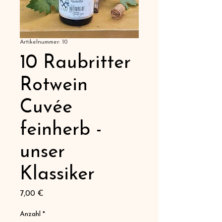
Artikelnummer: 10
10 Raubritter
Rotwein
Cuvée
feinherb -
unser
Klassiker
Preis
7,00 €
Anzahl
*