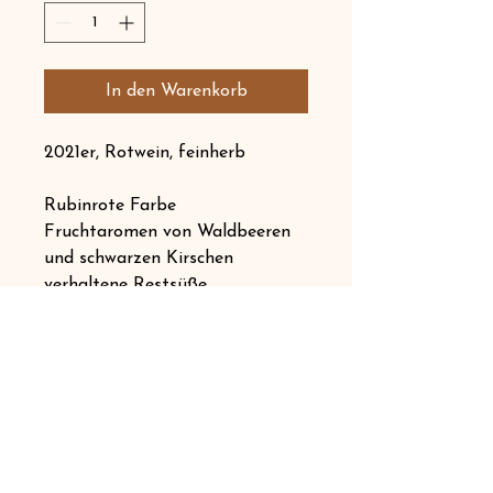
In den Warenkorb
2021er, Rotwein, feinherb
Rubinrote Farbe
Fruchtaromen von Waldbeeren
und schwarzen Kirschen
verhaltene Restsüße
Selektive Handlese
Abfüllung:
2021
Flaschengröße:
0,75 L
Alkoholgehalt:
11,5% alc. Vol.
Restsüße:
24,0 g/l