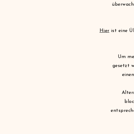
überwache
Hier
ist eine Ü
Um meh
gesetzt w
eine
Alter
blo
entsprech