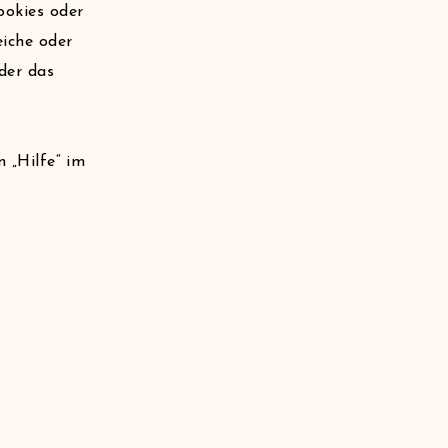
ookies oder
eiche oder
der das
n „Hilfe“ im