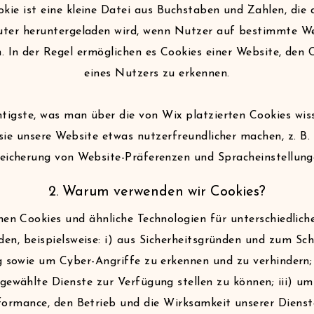
okie ist eine kleine Datei aus Buchstaben und Zahlen, die 
ter heruntergeladen wird, wenn Nutzer auf bestimmte We
n. In der Regel ermöglichen es Cookies einer Website, den
eines Nutzers zu erkennen.
tigste, was man über die von Wix platzierten Cookies wis
 sie unsere Website etwas nutzerfreundlicher machen, z. B.
eicherung von Website-Präferenzen und Spracheinstellung
2. Warum verwenden wir Cookies?
en Cookies und ähnliche Technologien für unterschiedlic
en, beispielsweise: i) aus Sicherheitsgründen und zum Sc
 sowie um Cyber-Angriffe zu erkennen und zu verhindern;
gewählte Dienste zur Verfügung stellen zu können; iii) um
formance, den Betrieb und die Wirksamkeit unserer Dienst