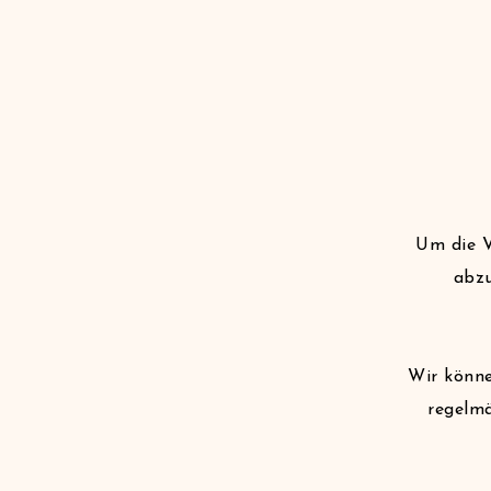
Um die V
abzu
Wir könne
regelmä