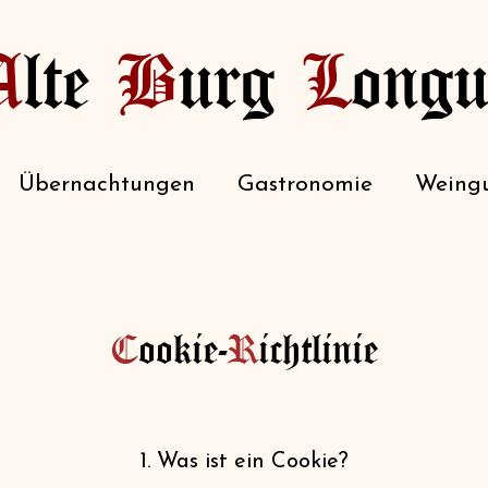
A
lte
B
urg
L
ongu
Übernachtungen
Gastronomie
Weingu
C
ookie-
R
ichtlinie
1. Was ist ein Cookie?