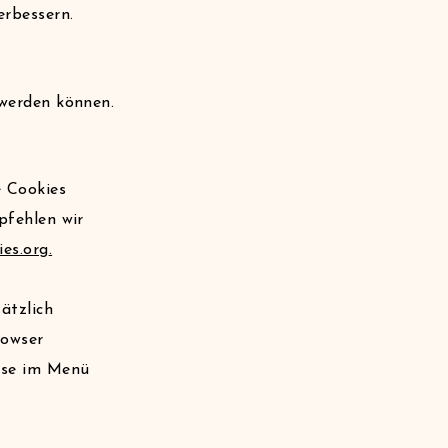
erbessern.
 werden können.
e Cookies
pfehlen wir
es.org
.
ätzlich
rowser
eise im Menü