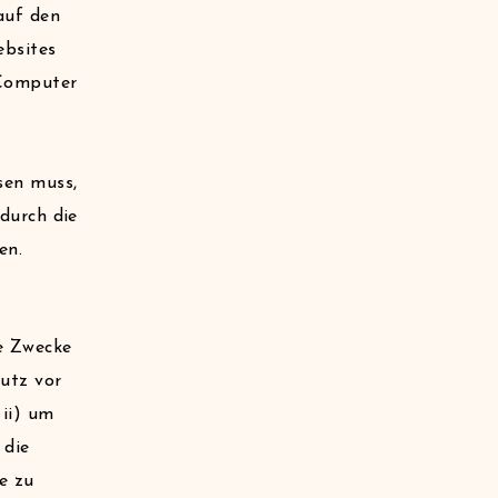
auf den
bsites
 Computer
sen muss,
 durch die
en.
he Zwecke
hutz vor
 ii) um
 die
e zu