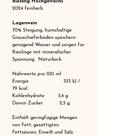
Riesling Hochgewächs
2024 feinherb
Lagenwein
70% Steigung, humshaltige
Grauschieferböden speichern
genügend Wasser und sorgen für
Rieslinge mit mineralischer
Spannung. Naturkork.
Nährwerte pro 100 ml
Energie 333 kJ /
79 kcal
Kohlenhydrate 3,4 g
Davon Zucker 2,5 g
Enthält geringfügige Mengen
von Fett, gesättigten
Fettsäuren, Eiweiß und Salz.