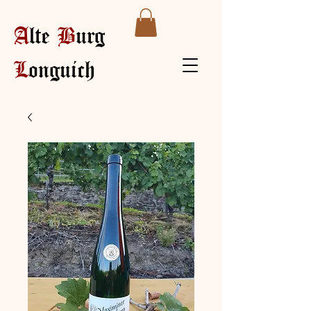
A
lte
B
urg
L
onguich