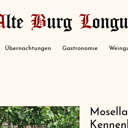
A
lte
B
urg
L
ongu
Übernachtungen
Gastronomie
Weingu
Mosell
Kennen