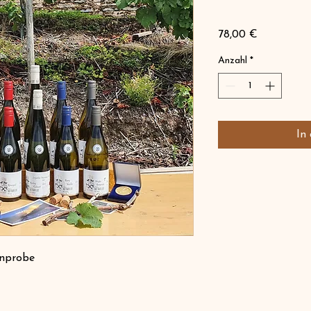
Preis
78,00 €
Anzahl
*
In
inprobe