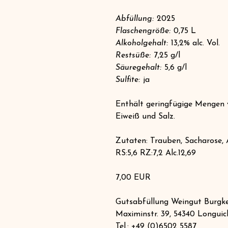
Abfüllung:
2025
Flaschengröße:
0,75 L
Alkoholgehalt:
13,2% alc. Vol.
Restsüße:
7,25 g/l
Säuregehalt:
5,6 g/l
Sulfite:
ja
Enthält geringfügige Mengen v
Eiweiß und Salz.
Zutaten: Trauben, Sacharose, A
RS:5,6 RZ:7,2 Alc.12,69
7,00 EUR
Gutsabfüllung Weingut Burgke
Maximinstr. 39, 54340 Longuic
Tel.: +49 (0)6502 5587