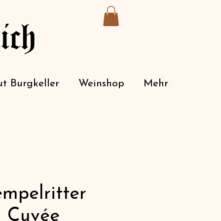
ich
t Burgkeller
Weinshop
Mehr
empelritter
n Cuvée