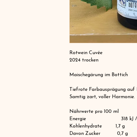
Rotwein Cuvée
2024 trocken
Maischegärung im Bottich
Tiefrote Farbausprägung auf F
Samtig zart, voller Harmonie.
Nährwerte pro 100 ml
Energie 318 kJ / 76
Kohlenhydrate 1,7 g
Davon Zucker 0,7 g